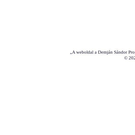
„A weboldal a Demján Sándor Prog
© 20