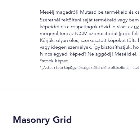
Mesélj magadról! Mutasd be termékeid és cs
Szeretnél feltölteni saját termékeid vagy be
képeidet és a csapattagok rövid leírását az
uz
megemlíteni az ICCM azonosítódat (jobb fels
Kérjük, olyan éles, szerkesztett képeket tölts
vagy idegen személyek. Így biztosíthatjuk, 
Nincs egyedi képed? Ne aggódj! Meséld el, m
*stock képet.
*„A stock fotó képügynökségek által előre elkészített, illuszt
Masonry Grid